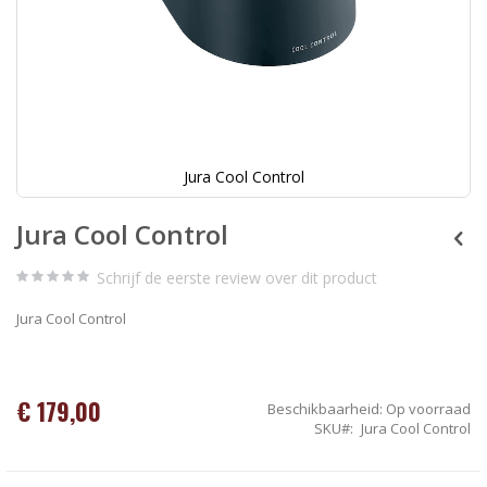
Jura Cool Control
Ga
Jura Cool Control
naar
het
begin
Schrijf de eerste review over dit product
van
de
Jura Cool Control
afbeeldingen-
gallerij
€ 179,00
Beschikbaarheid:
Op voorraad
SKU
Jura Cool Control