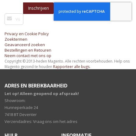
Inschrijven
Abonneer
u
op
onze
Privacy en Cookie Policy
nieuwsbrief
Zoektermen
Geavanceerd zoeken
Bestellingen en Retouren
Neem contact met ons op
Copyright © 2013-heden Magento. Alle rechten voorbehouden.
Help ons
Magento gezond te houden
Rapporteer alle bugs.
ADRES EN BEREIKBAARHEID
Let op! Alleen geopend op afspraak!
Showroom:
Hunneperkade 24
7418 BT Deventer
Verzendadres: Vraag ons om het adres
HULP
INFORMATIE