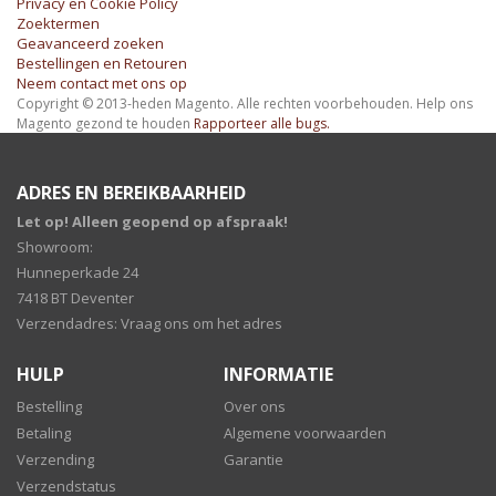
Privacy en Cookie Policy
nieuwsbrief
Zoektermen
Geavanceerd zoeken
Bestellingen en Retouren
Neem contact met ons op
Copyright © 2013-heden Magento. Alle rechten voorbehouden.
Help ons
Magento gezond te houden
Rapporteer alle bugs.
ADRES EN BEREIKBAARHEID
Let op! Alleen geopend op afspraak!
Showroom:
Hunneperkade 24
7418 BT Deventer
Verzendadres: Vraag ons om het adres
HULP
INFORMATIE
Bestelling
Over ons
Betaling
Algemene voorwaarden
Verzending
Garantie
Verzendstatus