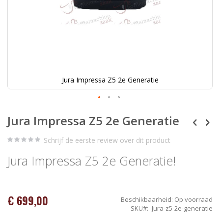
Jura Impressa Z5 2e Generatie
Ga
Jura Impressa Z5 2e Generatie
naar
het
begin
Schrijf de eerste review over dit product
van
de
Jura Impressa Z5 2e Generatie!
afbeeldingen-
gallerij
€ 699,00
Beschikbaarheid:
Op voorraad
SKU
Jura-z5-2e-generatie