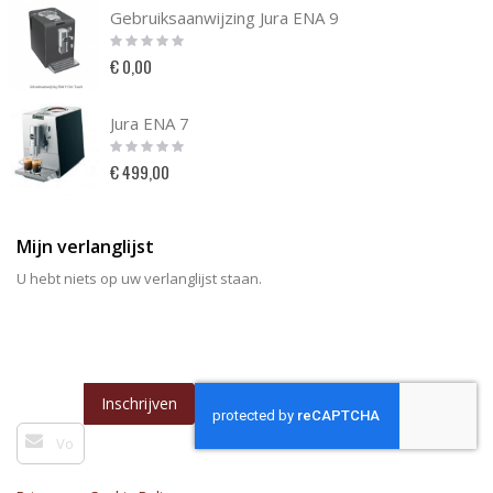
Gebruiksaanwijzing Jura ENA 9
Rating:
0%
€ 0,00
Jura ENA 7
Rating:
0%
€ 499,00
Mijn verlanglijst
U hebt niets op uw verlanglijst staan.
Inschrijven
Abonneer
u
op
onze