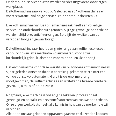
Onderhouds- servicebeurten worden verder uitgevoerd door eigen
werkplaats
DeKoffiemachinezaak verkoopt "selected used" koffiemachines en
voert reparatie-, volledige service- en onderhoudsbeurten uit.
Elke koffiemachine van DeKoffiemachinezaak heeft een volledige
service- en onderhoudsbeurt genoten. Slijtage gevoelige onderdelen
worden altijd preventief vervangen. Zo blijft de kwaliteit van de
verkopen hoog en gewaarborgd.
DeKoffiemachinezaak heeft een grote range aan koffie-, espresso-,
cappuccino- en latte machiato- volautomaten, voor zowel
huishoudelijk gebruik, alsmede voor midden- en kleinbedrijf.
Het enthousiasme voor deze wereld van bijzondere koffiemachines is
9 jaar geleden ontstaan door in aanraking gekomen te zijn met een
van de eerste volautomaten. Hieruit is de enorme drang
voortgekomen, de koffiemachines een uitstekende tweede ronde te
geven. Bij u thuis of op de zaak!
Nogmaals, elke machine is volledig nagekeken, professioneel
gereinigd en ontkalkt en preventief voorzien van nieuwe onderdelen.
Onze eigen werkplaats heeft alle kennis in huis van de merken die wij
verkopen.
Alle door ons aangeboden apparaten gaan weer duizenden koppen