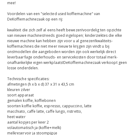
mee!
Voordelen van een "selected used koffiemachine" van
DeKoffiemachinezaak op een rij:
kwaliteit die zich zelf al eens heeft bewezen!voordelig ten opzichte
van nieuwe machines!reeds goed ingelopen; kinderziektes die elke
nieuwe machine kan hebben zijn voor u al genezen!kwaliteits-
koffiemachines die niet meer nieuw te krijgen zijn vindt u bij
ons!modellen die aangeboden worden zijn ook werkelijk direct
leverbaar!lage onderhouds- en servicekosten door totaal merk-
onafhankelijke eigen werkplaats!DeKoffiemachinezaak verkoopt geen
losse onderdelen.
Technische specificaties:
afmetingen (h x b x d) 37 x 31 x 43,5 cm
kleuren zilver
soort apparaat
gemalen koffie, koffiebonen
soorten koffie koffie, espresso, cappuccino, latte
macchiato, caffe latte, caffe lungo, ristretto,
heet water
aantal kopjes per keer 2
volautomatisch ja (koffie+melk)
melkreservoir ja stoompijpje