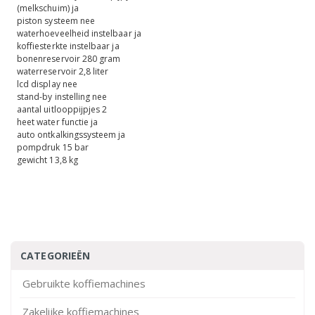
(melkschuim) ja
piston systeem nee
waterhoeveelheid instelbaar ja
koffiesterkte instelbaar ja
bonenreservoir 280 gram
waterreservoir 2,8 liter
lcd display nee
stand-by instelling nee
aantal uitlooppijpjes 2
heet water functie ja
auto ontkalkingssysteem ja
pompdruk 15 bar
gewicht 13,8 kg
CATEGORIEËN
Gebruikte koffiemachines
Zakelijke koffiemachines