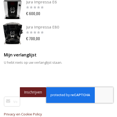
Jura Impressa E6
Rating:
0%
€ 600,00
Jura Impressa E80
Rating:
0%
€ 700,00
Mijn verlanglijst
U hebt niets op uw verlanglijst staan.
Inschrijven
Abonneer
u
op
onze
Privacy en Cookie Policy