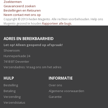
nieuwsbrief
Zoektermen
Geavanceerd zoeken
Bestellingen en Retouren
Neem contact met ons op
Copyright © 2013-heden Magento. Alle rechten voorbehouden.
Help ons
Magento gezond te houden
Rapporteer alle bugs.
ADRES EN BEREIKBAARHEID
Let op! Alleen geopend op afspraak!
Showroom:
Hunneperkade 24
7418 BT Deventer
Verzendadres: Vraag ons om het adres
HULP
INFORMATIE
Bestelling
Over ons
Betaling
Algemene voorwaarden
Verzending
Garantie
Verzendstatus