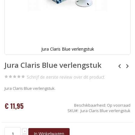
Jura Claris Blue verlengstuk
Ga
Jura Claris Blue verlengstuk
naar
het
begin
Schrijf de eerste review over dit product
van
de
Jura Claris Blue verlengstuk.
afbeeldingen-
gallerij
€ 11,95
Beschikbaarheid:
Op voorraad
SKU
Jura Claris Blue verlengstuk
In Winkelwagen