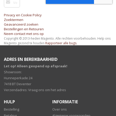
u
op
onze
Privacy en Cookie Policy
nieuwsbrief
Zoektermen
Geavanceerd zoeken
Bestellingen en Retouren
Neem contact met ons op
Copyright © 2013-heden Magento. Alle rechten voorbehouden.
Help ons
Magento gezond te houden
Rapporteer alle bugs.
ADRES EN BEREIKBAARHEID
Let op! Alleen geopend op afspraak!
Showroom:
Hunneperkade 24
7418 BT Deventer
Verzendadres: Vraag ons om het adres
HULP
INFORMATIE
Bestelling
Over ons
Betaling
Algemene voorwaarden